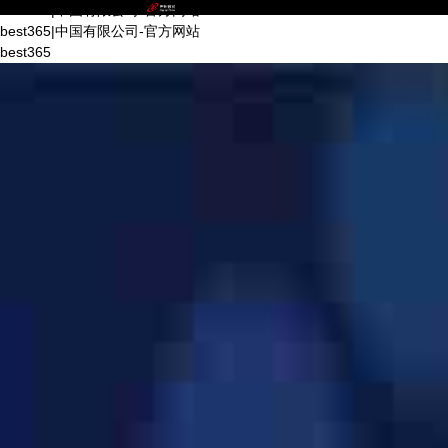
best365|中国有限公司-官方网站
best365|中国有限公司-官方网站
best365