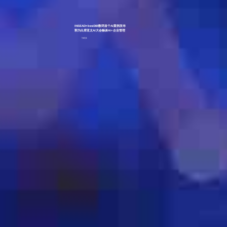
INSEAD×best365数码首个AI案例发布
郭为出席亚太AI大会畅谈AI+企业管理
了解更多