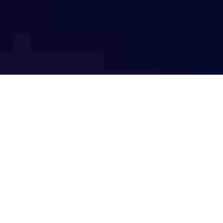
186
43
位
位
《财富》中国500强
《财富》最受赞赏中国公司
29
80
位
位
《福布斯》中国数字经济100强
中国民营企业500强
26
300
位
+
数实融合企业TOP100
技术生态伙伴