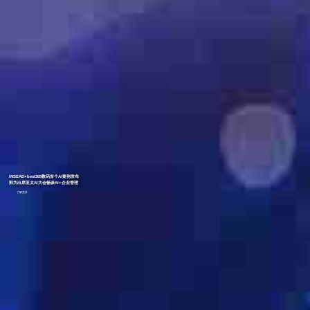
INSEAD×best365数码首个AI案例发布
郭为出席亚太AI大会畅谈AI+企业管理
了解更多